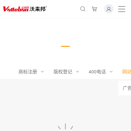
×
转人工
AI智能助手
网站建设
AI智能助手
您好，我是智能助手易小丽，很高兴为
您服务
商标注册
版权登记
400电话
网
常见问题
广
1.seo如何优化