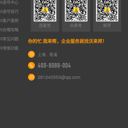
00选号中心
00选号技巧
00客户案例
百家号
头条号
知乎
00办理攻略
00常见问题
你的忙.我来帮，企业服务就找沃来邦！
00增值功能
×
AI智能助手
转人工
上海 . 青浦
400-8088-004
AI智能助手
281243553@qq.com
您好，我是智能助手易小丽，很高兴为您服务
常见问题
1.seo如何优化