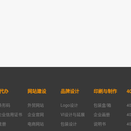
代办
网站建设
品牌设计
印刷与制作
4
条形码
外贸网站
Logo设计
包装盒/箱
4
A企业信用证书
企业官网
VI设计与延展
企业画册
4
注册
电商网站
包装设计
说明书
4