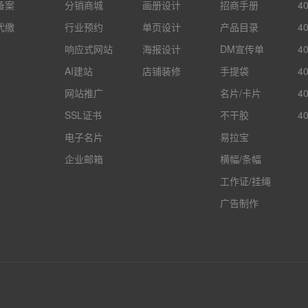
备案
分销商城
画册设计
招商手册
4
代缴
行业预约
单页设计
产品目录
4
响应式网站
海报设计
DM宣传单
4
AI建站
店铺装修
手提袋
4
网站推广
名片/卡片
4
SSL证书
不干胶
4
电子名片
易拉宝
企业邮箱
横幅/条幅
工作证/挂绳
广告制作