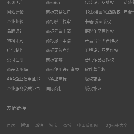
400电话
商标转让
包装设计图版权
费减
网站建设
商标交易过户
书法/绘画/雕塑版权
年费
企业邮箱
商标驳回复审
卡通/漫画版权
品牌设计
商标异议申请
摄影作品著作权
物料印刷
商标撤三申请
产品设计图著作权
广告制作
商标无效宣告
工程设计图著作权
公司注册
商标答辩
音乐作品著作权
商品条形码
商标使用许可备案
软件著作权
AAA企业信用证书
马德里商标
版权变更
企业服务资质证书
国际商标
版权补证
友情链接
百度
腾讯
新浪
淘宝
微博
中国政府网
Tag标签大全