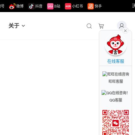
频号
微博
抖音
B站
小红书
快手
关于
在线客服
旺旺客服
QQ客服