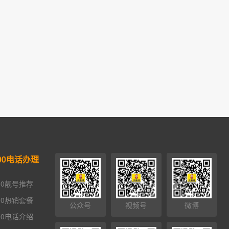
00电话办理
00靓号推荐
00热销套餐
公众号
视频号
微博
00电话介绍